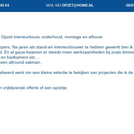
 45 64
MAIL MIJ
OPZET@HOME.NL
GER
 Opzet interieurbouw, onderhoud, montage en afbouw.
ppers. Na jaren als stand-en interieurbouwer te hebben gewerkt ben ik
d. En al gauw kwamen er steeds meer werkzaamheden bij zoals timmer
ns en badkamers etc…
 een allround vakman.
aliseerd werk om een kleine selectie te bekijken van projecten die ik de
 vrijblijvende offerte of een opzetje.