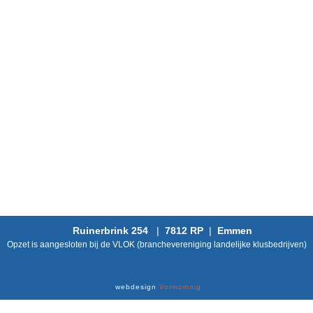
Ruinerbrink 254
|
7812 RP
|
Emmen
Opzet is aangesloten bij de VLOK (branchevereniging landelijke klusbedrijven)
webdesign
Vormzinnig